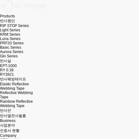
Products
반사원단
RIP STOP Series
Light Series
KRM Series
Luna Series
PRF20 Series
Basic Series
Aurora Series
Glo Series
반사실
EPT-1000
RY 0.38
RY3821
반사웨빙테이프
Elastic Reflective
Webbing Tape
Reflective Webbing
Tape
Rainbow Reflective
Webbing Tape
반사끈
반사열전사필름
Business
사업분야
인증서 현황
Company