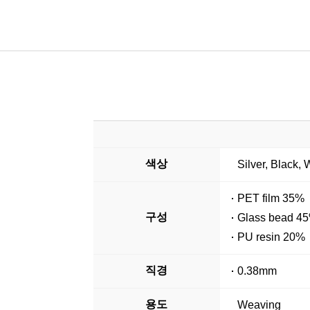
색상
Silver, Black,
PET film 35%
구성
Glass bead 4
PU resin 20%
직경
0.38mm
용도
Weaving