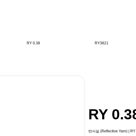
RY 0.38
RY3821
RY 0.3
반사실 (Reflective Yarn) | RY 